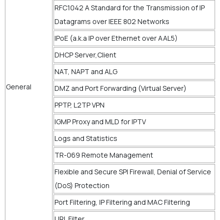
RFC1042 A Standard for the Transmission of IP
Datagrams over IEEE 802 Networks
IPoE (a.k.a IP over Ethernet over AAL5)
DHCP Server,Client
NAT, NAPT and ALG
General
DMZ and Port Forwarding (Virtual Server)
PPTP, L2TP VPN
IGMP Proxy and MLD for IPTV
Logs and Statistics
TR-069 Remote Management
Flexible and Secure SPI Firewall, Denial of Service
(DoS) Protection
Port Filtering, IP Filtering and MAC Filtering
URL Filter