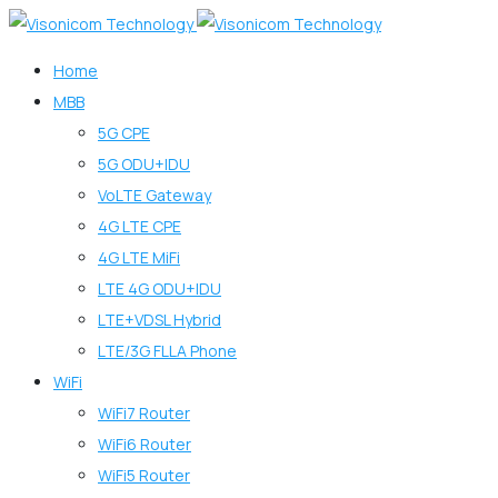
Home
MBB
5G CPE
5G ODU+IDU
VoLTE Gateway
4G LTE CPE
4G LTE MiFi
LTE 4G ODU+IDU
LTE+VDSL Hybrid
LTE/3G FLLA Phone
WiFi
WiFi7 Router
WiFi6 Router
WiFi5 Router