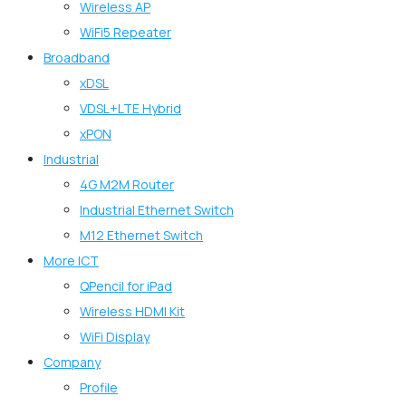
Wireless AP
WiFi5 Repeater
Broadband
xDSL
VDSL+LTE Hybrid
xPON
Industrial
4G M2M Router
Industrial Ethernet Switch
M12 Ethernet Switch
More ICT
QPencil for iPad
Wireless HDMI Kit
WiFi Display
Company
Profile