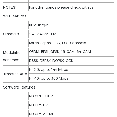
NOTES:
For other bands please check with us
WiFi Features
802.11b/g/n
Standard
2.4~2.4835GHz
Korea, Japan, ETSI, FCC Channels
OFDM: BPSK,QPSK, 16-QAM, 64-QAM
Modulation
schemes
DSSS: DBPSK, DQPSK, CCK
HT20: Up to 144 Mbps
Transfer Rate
HT40: Up to 300 Mbps
Software Features
RFC0768 UDP
RFC0791 IP
RFC0792 ICMP