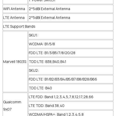
WiFi Antenna
2*5dBi External Antenna
LTE Antenna
2*5dBi External Antenna
LTE Support Bands
SKU1:
WCDMA: B1/5/8
FDD LTE: B1/3/B5/7/8/20/28
Marvell 1803S
TDD LTE: B38,B40,B41
SKU2:
FDD LTE: B1/B2/B3/B4/B5/B7/B8/B28/B66
TDD LTE: B40
LTE FDD: Band 1,2,3,4,5,7,8,12,17,28,66
Qualcomm
LTE TDD: Band 38,40
9x07
WCDMA/HSPA+: Band 1,2,3,4,5,8