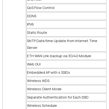
QoS Flow Control
DDNS
IPV6
Static Route
SNTP Date/time Update from Internet Time
Server
ETH WAN Link-backup via 3G/4G Module
Web GUI
Embedded AP with 4 SSIDs
Wireless WDS
Wireless Client Mode
Separate Authentication for Each SSID
Wireless Schedule