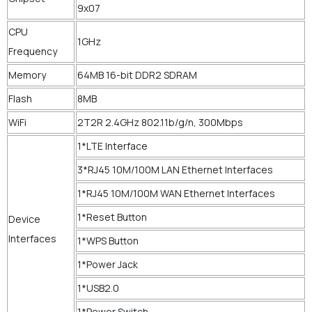
9x07
CPU
1GHz
Frequency
Memory
64MB 16-bit DDR2 SDRAM
Flash
8MB
WiFi
2T2R 2.4GHz 802.11b/g/n, 300Mbps
1*LTE Interface
3*RJ45 10M/100M LAN Ethernet Interfaces
1*RJ45 10M/100M WAN Ethernet Interfaces
1*Reset Button
Device
Interfaces
1*WPS Button
1*Power Jack
1*USB2.0
1*Power Switch