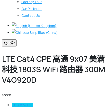
Factory Tour
Our Partners
Contact Us
LTE Cat4 CPE 高通 9x07 美满
科技 1803S WiFi 路由器 300M
V4G920D
Share:
LTE Cat4 CPE