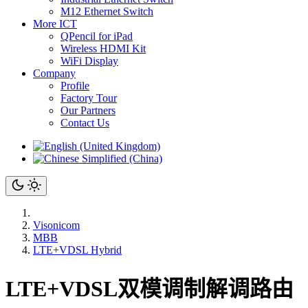
M12 Ethernet Switch
More ICT
QPencil for iPad
Wireless HDMI Kit
WiFi Display
Company
Profile
Factory Tour
Our Partners
Contact Us
Visonicom
MBB
LTE+VDSL Hybrid
LTE+VDSL双模调制解调路由