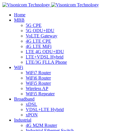
Home
MBB
5G CPE
5G ODU+IDU
VoLTE Gateway
4G LTE CPE
4G LTE MiFi
LTE 4G ODU+IDU
LTE+VDSL Hybrid
LTE/3G FLLA Phone
WiFi
WiFi7 Router
WiFi6 Router
WiFi5 Router
Wireless AP
WiFi5 Repeater
Broadband
xDSL
VDSL+LTE Hybrid
xPON
Industrial
4G M2M Router
Industrial Ethernet Switch